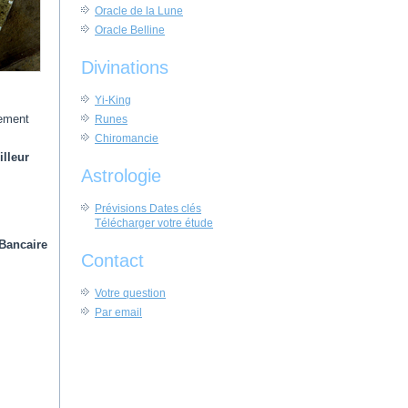
Oracle de la Lune
Oracle Belline
Divinations
Yi-King
nement
Runes
Chiromancie
illeur
Astrologie
Prévisions Dates clés
Télécharger votre étude
 Bancaire
Contact
Votre question
Par email