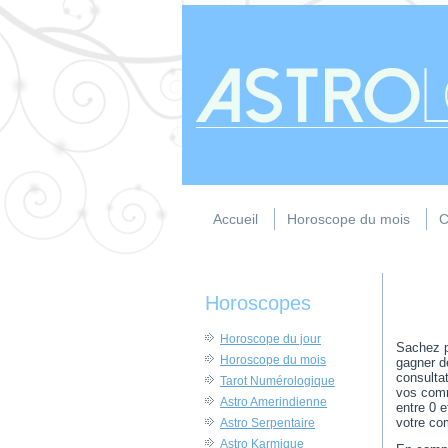
Accueil
Horoscope du mois
C
Horoscopes
Horoscope du jour
Sachez pr
Horoscope du mois
gagner d
consulta
Tarot Numérologique
vos comm
Astro Amerindienne
entre 0 e
votre co
Astro Serpentaire
Astro Karmique