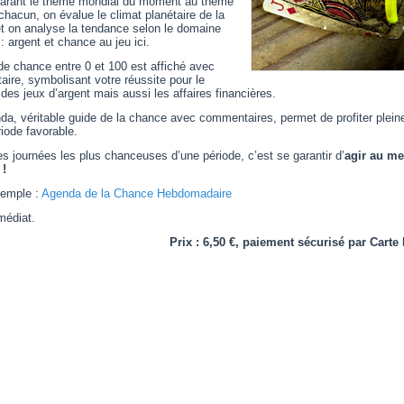
rant le thème mondial du moment au thème
chacun, on évalue le climat planétaire de la
et on analyse la tendance selon le domaine
: argent et chance au jeu ici.
de chance entre 0 et 100 est affiché avec
ire, symbolisant votre réussite pour le
es jeux d’argent mais aussi les affaires financières.
da, véritable guide de la chance avec commentaires, permet de profiter plei
iode favorable.
es journées les plus chanceuses d’une période, c’est se garantir d’
agir au me
!
xemple :
Agenda de la Chance Hebdomadaire
médiat.
Prix : 6,50 €, paiement sécurisé par Carte