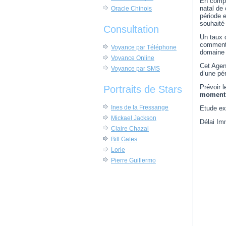
En compa
natal de 
Oracle Chinois
période 
souhaité 
Consultation
Un taux 
commenta
Voyance par Téléphone
domaine d
Voyance Online
Cet Agen
Voyance par SMS
d’une pér
Prévoir l
Portraits de Stars
moment 
Ines de la Fressange
Etude e
Mickael Jackson
Délai Im
Claire Chazal
Bill Gates
Lorie
Pierre Guillermo