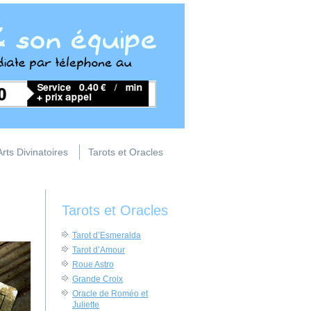
Arts Divinatoires
Tarots et Oracles
Tarots et Oracles
Tarot d’Esmeralda
Tarot d’Amour
Roue Astro
Grande Croix
Oracle de Roméo et
Juliette