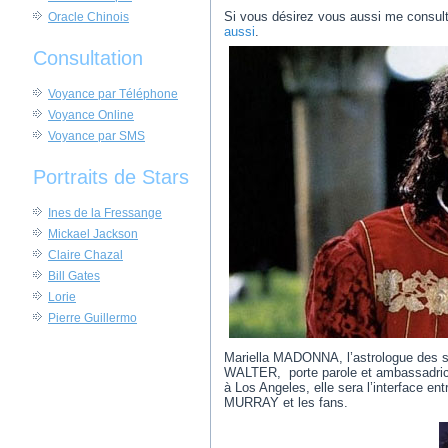
Si vous désirez vous aussi me consult
Oracle Chinois
aussi
.
Consultation
Voyance par Téléphone
Voyance Online
Voyance par SMS
Portraits de Stars
Ines de la Fressange
Mickael Jackson
Claire Chazal
Bill Gates
Lorie
Pierre Guillermo
Mariella MADONNA, l’astrologue des 
WALTER, porte parole et ambassadrice
à Los Angeles, elle sera l’interface en
MURRAY et les fans.