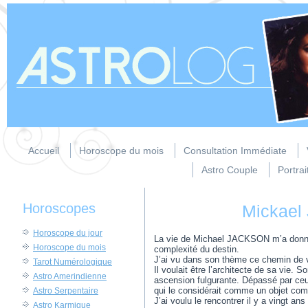
Accueil
Horoscope du mois
Consultation Immédiate
Astro Couple
Portrai
Horoscopes
Mickael
Horoscope du jour
La vie de Michael JACKSON m’a donné un
Horoscope du mois
complexité du destin.
J’ai vu dans son thème ce chemin de vi
Tarot Numérologique
Il voulait être l’architecte de sa vie.
Astro Amerindienne
ascension fulgurante. Dépassé par ceux
qui le considérait comme un objet comm
Astro Serpentaire
J’ai voulu le rencontrer il y a vingt an
Astro Karmique